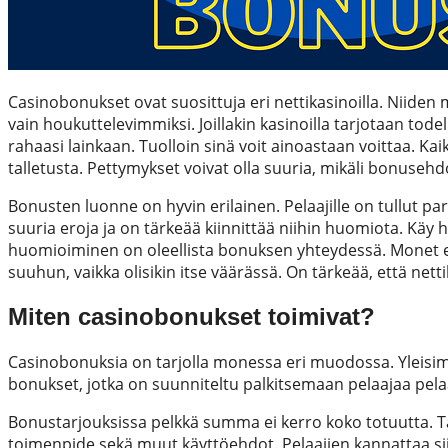
Casinobonukset ovat suosittuja eri nettikasinoilla. Niiden
vain houkuttelevimmiksi. Joillakin kasinoilla tarjotaan tode
rahaasi lainkaan. Tuolloin sinä voit ainoastaan voittaa. Kai
talletusta. Pettymykset voivat olla suuria, mikäli bonusehdo
Bonusten luonne on hyvin erilainen. Pelaajille on tullut p
suuria eroja ja on tärkeää kiinnittää niihin huomiota. Käy 
huomioiminen on oleellista bonuksen yhteydessä. Monet epäs
suuhun, vaikka olisikin itse väärässä. On tärkeää, että ne
Miten casinobonukset toimivat?
Casinobonuksia on tarjolla monessa eri muodossa. Yleisim
bonukset, jotka on suunniteltu palkitsemaan pelaajaa pel
Bonustarjouksissa pelkkä summa ei kerro koko totuutta. 
toimenpide sekä muut käyttöehdot. Pelaajien kannattaa siis