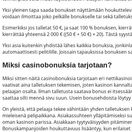
Yksi yleinen tapa saada bonukset näyttämään houkuttelevam
voidaan ilmoittaa joko pelkälle bonukselle tai sekä tallet
Esimerkiksi jos talletat 50 €, ja saat 100 % bonuksen, kier
kierrättää yhteensä 2 000 € ((50 € + 50 €) × 20). Tästä syyst
Yksi asia kuitenkin yhdistää lähes kaikkia bonuksia, jonkinla
automaattisesti pelitilille. Joissain tapauksissa bonuksen 
Miksi casinobonuksia tarjotaan?
Miksi sitten näitä casinobonuksia tarjotaan eri nettikasinoi
vaativat aina talletuksen tekemisen, joten kasinon kann
pelaajan osalta. Ilman talletusta saatava bonus ei itsessä
saattaa silti mennä sivu suun. Usein bonusehdoista löytyy me
On yleistä, että pelaaja tekee vähintään yhden talletukse
mieleisenä pelipaikkana. Asiakassuhteen ylläpitämiseksi s
oman kasinon parissa. Asiakkaan tyytyväisyyden pitäminen y
Bonuskampanjoiden houkuttavuus lisääntyy, kun erilaiset b