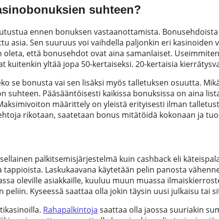
casinobonuksien suhteen?
tutustua ennen bonuksen vastaanottamista. Bonusehdoista l
uttu asia. Sen suuruus voi vaihdella paljonkin eri kasinoiden
thän oleta, että bonusehdot ovat aina samanlaiset. Useimmit
 kuitenkin yltää jopa 50-kertaiseksi. 20-kertaisia kierrätysv
ko se bonusta vai sen lisäksi myös talletuksen osuutta. Mi
suhteen. Pääsääntöisesti kaikissa bonuksissa on aina listaus
 Maksimivoiton määrittely on yleistä erityisesti ilman talle
ehtoja rikotaan, saatetaan bonus mitätöidä kokonaan ja tuoll
llainen palkitsemisjärjestelmä kuin cashback eli käteispalaut
appioista. Laskukaavana käytetään pelin panosta vähennettyn
sa oleville asiakkaille, kuuluu muun muassa ilmaiskierroste
peliin. Kyseessä saattaa olla jokin täysin uusi julkaisu tai s
tikasinoilla.
Rahapalkintoja
saattaa olla jaossa suuriakin su