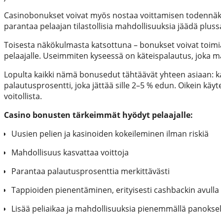
Casinobonukset voivat myös nostaa voittamisen todennäköisyyt
parantaa pelaajan tilastollisia mahdollisuuksia jäädä pluss
Toisesta näkökulmasta katsottuna – bonukset voivat toimi
pelaajalle. Useimmiten kyseessä on käteispalautus, joka m
Lopulta kaikki nämä bonusedut tähtäävät yhteen asiaan: k
palautusprosentti, joka jättää sille 2–5 % edun. Oikein käy
voitollista.
Casino bonusten tärkeimmät hyödyt pelaajalle:
Uusien pelien ja kasinoiden kokeileminen ilman riskiä
Mahdollisuus kasvattaa voittoja
Parantaa palautusprosenttia merkittävästi
Tappioiden pienentäminen, erityisesti cashbackin avulla
Lisää peliaikaa ja mahdollisuuksia pienemmällä panoksel