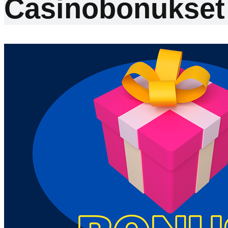
Casinobonukset