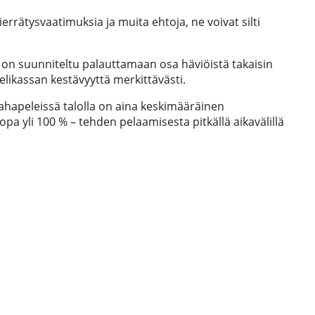
errätysvaatimuksia ja muita ehtoja, ne voivat silti
 on suunniteltu palauttamaan osa häviöistä takaisin
likassan kestävyyttä merkittävästi.
hapeleissä talolla on aina keskimääräinen
pa yli 100 % – tehden pelaamisesta pitkällä aikavälillä