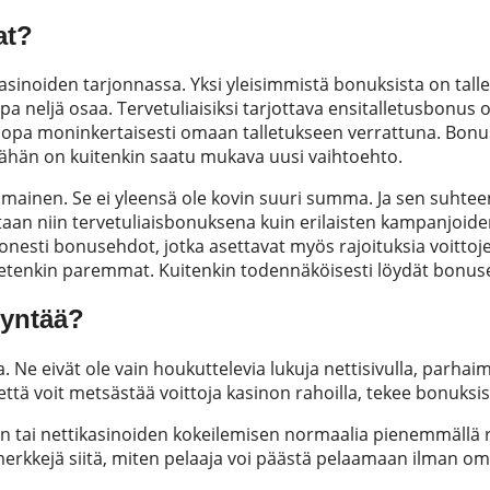
at?
asinoiden tarjonnassa. Yksi yleisimmistä bonuksista on tallet
opa neljä osaa. Tervetuliaisiksi tarjottava ensitalletusbonus
jopa moninkertaisesti omaan talletukseen verrattuna. Bonus
Tähän on kuitenkin saatu mukava uusi vaihtoehto.
n ilmainen. Se ei yleensä ole kovin suuri summa. Ja sen suht
jotaan niin tervetuliaisbonuksena kuin erilaisten kampanjoi
nesti bonusehdot, jotka asettavat myös rajoituksia voittojen
ietenkin paremmat. Kuitenkin todennäköisesti löydät bonuse
dyntää?
. Ne eivät ole vain houkuttelevia lukuja nettisivulla, parhaim
tä voit metsästää voittoja kasinon rahoilla, tekee bonuksis
en tai nettikasinoiden kokeilemisen normaalia pienemmällä ris
imerkkejä siitä, miten pelaaja voi päästä pelaamaan ilman om