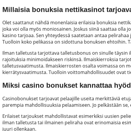
Millaisia bonuksia nettikasinot tarjoav
Olet saattanut nähdä monenlaisia erilaisia bonuksia nettik
joka voi olla myös moniosainen. Joskus siinä saattaa olla j
kasino tarjoaa. Sen yhteydessä saatetaan antaa pelirahaa 
Tuolloin koko pelikassa on sidottuna bonuksen ehtoihin. 
Ilman talletusta tarjottava talletusbonus on sinulle täysi
rajoituksia minimoidakseen riskinsä. Ilmaiskierroksia tar
talletusvaatimusta. Ilmaiskierrosten osalta voimassa on mo
kierrätysvaatimusta. Tuolloin voittomahdollisuudet ovat t
Miksi casino bonukset kannattaa hyö
Casinobonukset tarjoavat pelaajille useita merkittäviä etuja
parempia mahdollisuuksia pelaamiseen. Jo pelkästään se, et
Erilaiset tarjoukset mahdollistavat esimerkiksi uusien peli
ilman talletusta tai ilmainen peliraha ovat erinomaisia es
juuri ollenkaan.