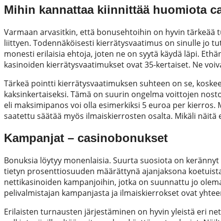
Mihin kannattaa kiinnittää huomiota 
Varmaan arvasitkin, että bonusehtoihin on hyvin tärkeää 
liittyen. Todennäköisesti kierrätysvaatimus on sinulle jo t
monesti erilaisia ehtoja, joten ne on syytä käydä läpi. E
kasinoiden kierrätysvaatimukset ovat 35-kertaiset. Ne voivat
Tärkeä pointti kierrätysvaatimuksen suhteen on se, koskee
kaksinkertaiseksi. Tämä on suurin ongelma voittojen noston 
eli maksimipanos voi olla esimerkiksi 5 euroa per kierros.
saatettu säätää myös ilmaiskierrosten osalta. Mikäli näitä 
Kampanjat – casinobonukset
Bonuksia löytyy monenlaisia. Suurta suosiota on kerännyt se
tietyn prosenttiosuuden määrättynä ajanjaksona koetuista t
nettikasinoiden kampanjoihin, jotka on suunnattu jo olemas
pelivalmistajan kampanjasta ja ilmaiskierrokset ovat yhteen 
Erilaisten turnausten järjestäminen on hyvin yleistä eri net