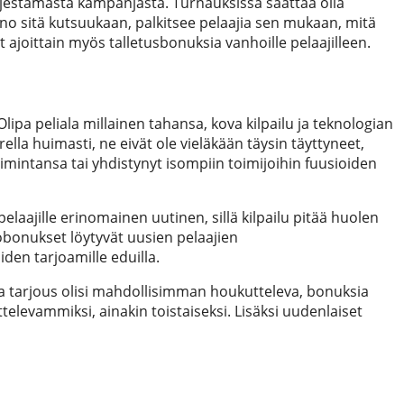
 järjestämästä kampanjasta. Turnauksissa saattaa olla
ino sitä kutsuukaan, palkitsee pelaajia sen mukaan, mitä
t ajoittain myös talletusbonuksia vanhoille pelaajilleen.
pa peliala millainen tahansa, kova kilpailu ja teknologian
ella huimasti, ne eivät ole vieläkään täysin täyttyneet,
imintansa tai yhdistynyt isompiin toimijoihin fuusioiden
pelaajille erinomainen uutinen, sillä kilpailu pitää huolen
obonukset löytyvät uusien pelaajien
iiden tarjoamille eduilla.
ta tarjous olisi mahdollisimman houkutteleva, bonuksia
levammiksi, ainakin toistaiseksi. Lisäksi uudenlaiset