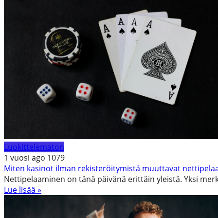
Luokittelematon
1 vuosi ago
1079
Miten kasinot ilman rekisteröitymistä muuttavat nettipela
Nettipelaaminen on tänä päivänä erittäin yleistä. Yksi merk
Lue lisää »