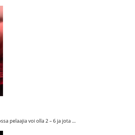
 pelaajia voi olla 2 – 6 ja jota ...