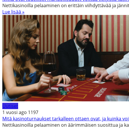
Nettikasinoilla pelaaminen on erittäin viihdyttävää ja jänn
Lue lisää »
Uutiset
1 vuosi ago
1197
Mitä kasinoturnaukset tarkalleen ottaen ovat, ja kuinka voit
Nettikasinoilla pelaaminen on äärimmäisen suosittua ja kasi