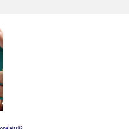
nopeleissä?