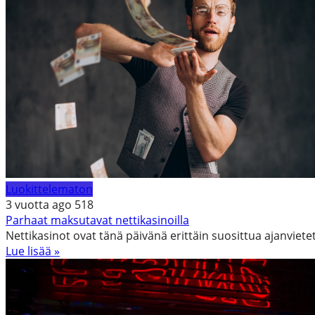
Luokittelematon
3 vuotta ago
518
Parhaat maksutavat nettikasinoilla
Nettikasinot ovat tänä päivänä erittäin suosittua ajanvietett
Lue lisää »