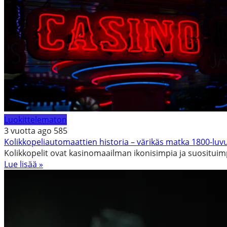
Luokittelematon
3 vuotta ago
585
Kolikkopeliautomaattien historia – värikäs matka 1800-luv
Kolikkopelit ovat kasinomaailman ikonisimpia ja suosituimpia
Lue lisää »