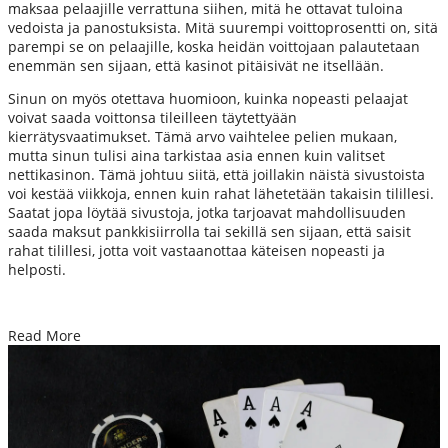
maksaa pelaajille verrattuna siihen, mitä he ottavat tuloina
vedoista ja panostuksista. Mitä suurempi voittoprosentti on, sitä
parempi se on pelaajille, koska heidän voittojaan palautetaan
enemmän sen sijaan, että kasinot pitäisivät ne itsellään.
Sinun on myös otettava huomioon, kuinka nopeasti pelaajat
voivat saada voittonsa tileilleen täytettyään
kierrätysvaatimukset. Tämä arvo vaihtelee pelien mukaan,
mutta sinun tulisi aina tarkistaa asia ennen kuin valitset
nettikasinon. Tämä johtuu siitä, että joillakin näistä sivustoista
voi kestää viikkoja, ennen kuin rahat lähetetään takaisin tilillesi.
Saatat jopa löytää sivustoja, jotka tarjoavat mahdollisuuden
saada maksut pankkisiirrolla tai sekillä sen sijaan, että saisit
rahat tilillesi, jotta voit vastaanottaa käteisen nopeasti ja
helposti.
Read More