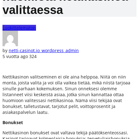
valittaessa
Luokittelematon
by
netti-casinot.io_wordpress_admin
5 vuotta ago
324
Nettikasinon valitseminen ei ole aina helppoa. Niitä on niin
monta, joista valita ja voi olla vaikea tietää, mikä niistä tarjoaa
sinulle parhaan kokemuksen. Sinun onneksesi olemme
listanneet viisi keskeistä asiaa, jotka sinun kannattaa ottaa
huomioon valitessasi nettikasinoa. Nämä viisi tekijää ovat
bonukset, talletustavat, tarjotut pelit, voittoprosentit ja
asiakaspalvelun laatu.
Bonukset
Nettikasinon bonukset ovat valtava tekijä päätöksenteossasi.
Kasinot tarjoavat kolmenlaisia bonuksia: tervetuliaisbonuksia,