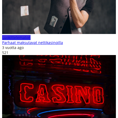
Luokittelematon
Parhaat maksutavat nettikasinoilla
3 vuotta ago
521