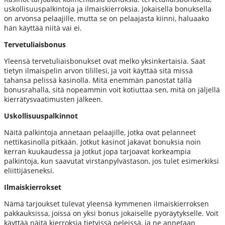
uskollisuuspalkintoja ja ilmaiskierroksia. Jokaisella bonuksella
on arvonsa pelaajille, mutta se on pelaajasta kiinni, haluaako
hän käyttää niitä vai ei.
Tervetuliaisbonus
Yleensä tervetuliaisbonukset ovat melko yksinkertaisia. Saat
tietyn ilmaispelin arvon tilillesi, ja voit käyttää sitä missä
tahansa pelissä kasinolla. Mitä enemmän panostat tällä
bonusrahalla, sitä nopeammin voit kotiuttaa sen, mitä on jäljellä
kierrätysvaatimusten jälkeen.
Uskollisuuspalkinnot
Näitä palkintoja annetaan pelaajille, jotka ovat pelanneet
nettikasinolla pitkään. Jotkut kasinot jakavat bonuksia noin
kerran kuukaudessa ja jotkut jopa tarjoavat korkeampia
palkintoja, kun saavutat virstanpylvästason, jos tulet esimerkiksi
eliittijäseneksi.
Ilmaiskierrokset
Nämä tarjoukset tulevat yleensä kymmenen ilmaiskierroksen
pakkauksissa, joissa on yksi bonus jokaiselle pyöräytykselle. Voit
käyttää näitä kierroksia tietyissä peleissä, ja ne annetaan