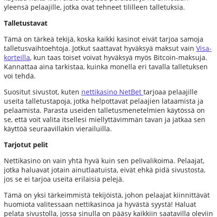
yleensä pelaajille, jotka ovat tehneet tililleen talletuksia.
Talletustavat
Tämä on tärkeä tekijä, koska kaikki kasinot eivät tarjoa samoja
talletusvaihtoehtoja. Jotkut saattavat hyväksyä maksut vain
Visa-
korteilla
, kun taas toiset voivat hyväksyä myös Bitcoin-maksuja.
Kannattaa aina tarkistaa, kuinka monella eri tavalla talletuksen
voi tehdä.
Suositut sivustot, kuten
nettikasino NetBet
tarjoaa pelaajille
useita talletustapoja, jotka helpottavat pelaajien lataamista ja
pelaamista. Parasta useiden talletusmenetelmien käytössä on
se, että voit valita itsellesi miellyttävimmän tavan ja jatkaa sen
käyttöä seuraavillakin vierailuilla.
Tarjotut pelit
Nettikasino on vain yhtä hyvä kuin sen pelivalikoima. Pelaajat,
jotka haluavat jotain ainutlaatuista, eivät ehkä pidä sivustosta,
jos se ei tarjoa useita erilaisia pelejä.
Tämä on yksi tärkeimmistä tekijöistä, johon pelaajat kiinnittävät
huomiota valitessaan nettikasinoa ja hyvästä syystä! Haluat
pelata sivustolla, jossa sinulla on pääsy kaikkiin saatavilla oleviin