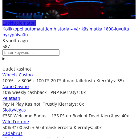
Luokittelematon
Kolikkopeliautomaattien historia – värikäs matka 1800-luvulta
nykypäivään
3 vuotta ago
587
Uudet kasinot
Wheelz Casino
100% --> 300€ + 100 FS 20 FS ilman talletusta Kierrätys: 35x
Nano Casino
10% weekly cashback - PNP Kierrätys: 0x
Pelataan
Pay N Play Kasinot! Trustly Kierrätys: 0x
SlottyVegas
€350 Welcome Bonus + 135 FS on Book of Dead Kierrätys: 40x
Wild Fortune
50% €100 asti + 50 ilmaiskierrosta Kierrätys: 40x
Cadabrus