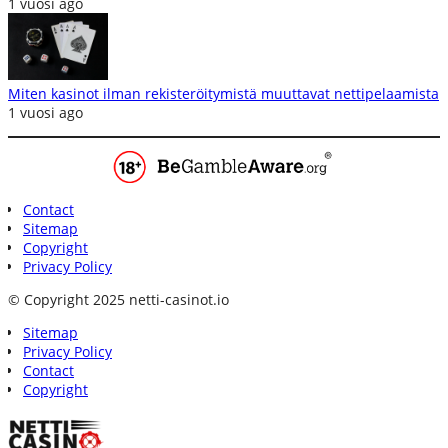
1 vuosi ago
Miten kasinot ilman rekisteröitymistä muuttavat nettipelaamista
1 vuosi ago
Contact
Sitemap
Copyright
Privacy Policy
© Copyright 2025 netti-casinot.io
Sitemap
Privacy Policy
Contact
Copyright