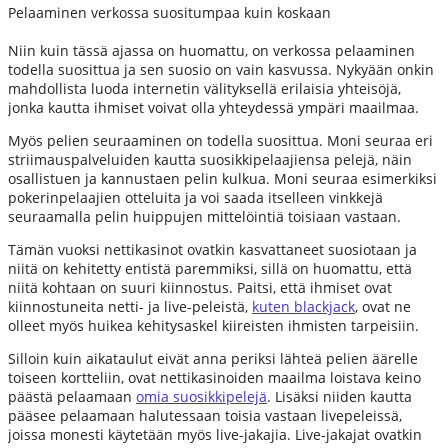
Pelaaminen verkossa suositumpaa kuin koskaan
Niin kuin tässä ajassa on huomattu, on verkossa pelaaminen
todella suosittua ja sen suosio on vain kasvussa. Nykyään onkin
mahdollista luoda internetin välityksellä erilaisia yhteisöjä,
jonka kautta ihmiset voivat olla yhteydessä ympäri maailmaa.
Myös pelien seuraaminen on todella suosittua. Moni seuraa eri
striimauspalveluiden kautta suosikkipelaajiensa pelejä, näin
osallistuen ja kannustaen pelin kulkua. Moni seuraa esimerkiksi
pokerinpelaajien otteluita ja voi saada itselleen vinkkejä
seuraamalla pelin huippujen mittelöintiä toisiaan vastaan.
Tämän vuoksi nettikasinot ovatkin kasvattaneet suosiotaan ja
niitä on kehitetty entistä paremmiksi, sillä on huomattu, että
niitä kohtaan on suuri kiinnostus. Paitsi, että ihmiset ovat
kiinnostuneita netti- ja live-peleistä,
kuten blackjack
, ovat ne
olleet myös huikea kehitysaskel kiireisten ihmisten tarpeisiin.
Silloin kuin aikataulut eivät anna periksi lähteä pelien äärelle
toiseen kortteliin, ovat nettikasinoiden maailma loistava keino
päästä pelaamaan
omia suosikkipelejä
. Lisäksi niiden kautta
pääsee pelaamaan halutessaan toisia vastaan livepeleissä,
joissa monesti käytetään myös live-jakajia. Live-jakajat ovatkin