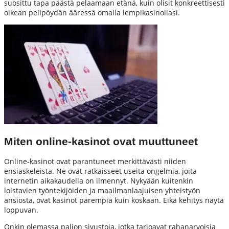
suosittu tapa päästä pelaamaan etänä, kuin olisit konkreettisesti
oikean pelipöydän ääressä omalla lempikasinollasi.
Miten online-kasinot ovat muuttuneet
Online-kasinot ovat parantuneet merkittävästi niiden
ensiaskeleista. Ne ovat ratkaisseet useita ongelmia, joita
internetin aikakaudella on ilmennyt. Nykyään kuitenkin
loistavien työntekijöiden ja maailmanlaajuisen yhteistyön
ansiosta, ovat kasinot parempia kuin koskaan. Eikä kehitys näytä
loppuvan.
Onkin olemassa paljon sivustoja, jotka tarjoavat rahanarvoisia