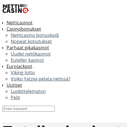
Netticasinot
Casinobonukset
Netticasino bonuskodi
Nopeat kotiutukset
Parhaat pikakasinot
Uudet nettikasinot
Euteller kasinot
Eurojackpot
Viking lotto
Voiko Yatzya pelata netissä?
Uutiset
Luokittelematon
Pelit