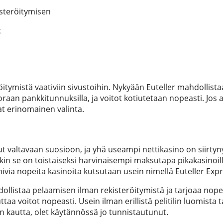
isteröitymisen
t
röitymistä vaativiin sivustoihin. Nykyään Euteller mahdollist
oraan pankkitunnuksilla, ja voitot kotiutetaan nopeasti. Jos
at erinomainen valinta.
valtavaan suosioon, ja yhä useampi nettikasino on siirtynyt
kkakin se on toistaiseksi harvinaisempi maksutapa pikakasino
imivia nopeita kasinoita kutsutaan usein nimellä Euteller Expr
llistaa pelaamisen ilman rekisteröitymistä ja tarjoaa nopeat
taa voitot nopeasti. Usein ilman erillistä pelitilin luomist
n kautta, olet käytännössä jo tunnistautunut.