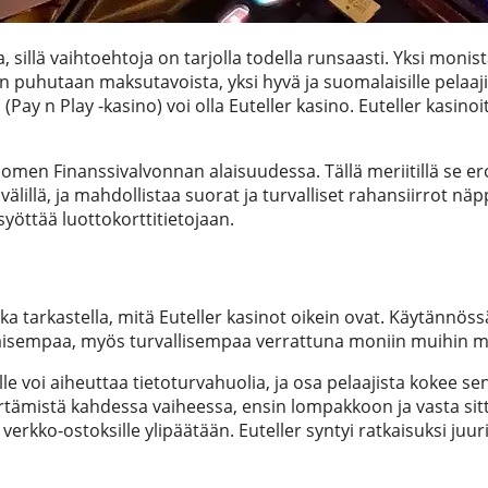
sillä vaihtoehtoja on tarjolla todella runsaasti. Yksi monist
 puhutaan maksutavoista, yksi hyvä ja suomalaisille pelaajil
(Pay n Play -kasino) voi olla Euteller kasino. Euteller kasino
men Finanssivalvonnan alaisuudessa. Tällä meriitillä se erot
lillä, ja mahdollistaa suorat ja turvalliset rahansiirrot
näpp
i syöttää luottokorttitietojaan.
ka tarkastella, mitä Euteller kasinot oikein ovat. Käytännös
ertaisempaa, myös turvallisempaa verrattuna moniin muihin 
le voi aiheuttaa tietoturvahuolia, ja osa pelaajista kokee s
iirtämistä kahdessa vaiheessa, ensin lompakkoon ja vasta sitt
rkko-ostoksille ylipäätään. Euteller syntyi ratkaisuksi juuri