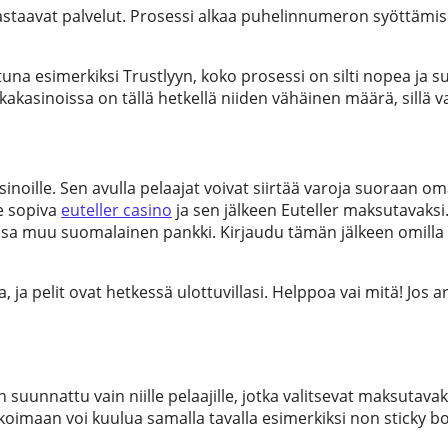
vastaavat palvelut. Prosessi alkaa puhelinnumeron syöttämis
una esimerkiksi Trustlyyn, koko prosessi on silti nopea ja su
kakasinoissa on tällä hetkellä niiden vähäinen määrä, sillä va
inoille. Sen avulla pelaajat voivat siirtää varoja suoraan oma
se sopiva
euteller casino
ja sen jälkeen Euteller maksutavaks
nsa muu suomalainen pankki. Kirjaudu tämän jälkeen omilla v
a, ja pelit ovat hetkessä ulottuvillasi. Helppoa vai mitä! Jos 
 on suunnattu vain niille pelaajille, jotka valitsevat maksuta
imaan voi kuulua samalla tavalla esimerkiksi non sticky bonu