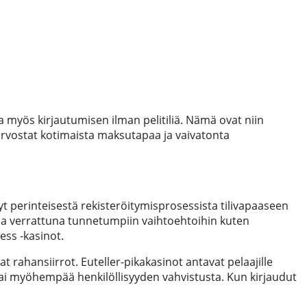
aa myös kirjautumisen ilman pelitiliä. Nämä ovat niin
 arvostat kotimaista maksutapaa ja vaivatonta
 perinteisestä rekisteröitymisprosessista tilivapaaseen
illa verrattuna tunnetumpiin vaihtoehtoihin kuten
ess -kasinot.
 rahansiirrot. Euteller-pikakasinot antavat pelaajille
a tai myöhempää henkilöllisyyden vahvistusta. Kun kirjaudut