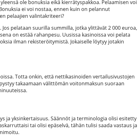
ei yleensä ole bonuksia eikä kierrätyspakkoa. Pelaamisen voi
 Bonuksia ei voi nostaa, ennen kuin on pelannut
n pelaajien valintakriteeri?
s pelataan suurilla summilla, jotka ylittävät 2 000 euroa,
uksena on estää rahanpesu. Uusissa kasinoissa voi pelata
sia ilman rekisteröitymistä. Jokaiselle löytyy jotakin
issa. Totta onkin, että nettikasinoiden vertailusivustojen
sino pystyy takaamaan välittömän voitonmaksun suoraan
minuuteissa.
ys ja yksinkertaisuus. Säännöt ja terminologia olisi esitetty
 askarruttaisi tai olisi epäselvä, tähän tulisi saada vastaus ja
inimoitu.