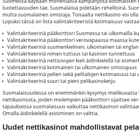
Suomessa käydään monenlaisia kampanjoita kotimaisten tuo
luotettavuuden tae. Suomalaisia pidetään rehellisinä. Suom
mutta suomalainen omistaja. Toisaalta nettikasino voi olla
Lopuksi tässä on lista valintakriteeristä kotimaisuus vast
Valintakriteerinä pääkonttori Suomessa tai ulkomailla k
Valintakriteerinä pääkonttori verovapaassa maassa kut
Valintakriteerinä suomenkielinen, ulkomainen tai englan
Valintakriteerinä nimen tuttuus tai kasinon tunnettuus
Valintakriteerinä nettisivujen kieli äidinkielellä tai esimer
Valintakriteerinä kotimainen tai ulkomainen omistajuus
Valintakriteerinä pelien sekä pelitalojen kotimaisuus ta
Valintakriteerinä suuri tai pieni pelikasinoketju
Suomalaisuudessa on enemmänkin kysymys mielikuvasta kuin
nettikasinosta, joiden molempien pääkonttori sijaitsee v
tapauksessa suomalaisuus vaikuttaa nettikasinon valintaan, m
Omalla äidinkielellä asioiminen on valttia.
Uudet nettikasinot mahdollistavat pel