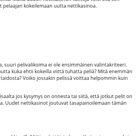
at pelaajan kokeilemaan uutta nettikasinoa.
, suuri pelivalikoima ei ole ensimmäinen valintakriteeri.
utta kuka ehtii kokeilla viittä tuhatta peliä? Mitä enemmän
taidosta? Voiko jossakin pelissä voittaa helpommin kuin
isaalta jos kysymys on onnesta tai siitä, että jotkut pelit on
ssa. Uudet nettikasinot joutuvat tasapainoilemaan tämän