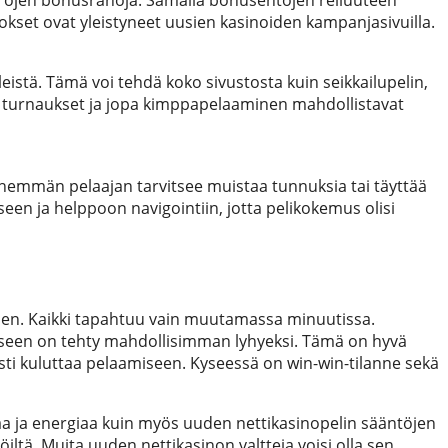
okset ovat yleistyneet uusien kasinoiden kampanjasivuilla.
eleistä. Tämä voi tehdä koko sivustosta kuin seikkailupelin,
t, turnaukset ja jopa kimppapelaaminen mahdollistavat
hemmän pelaajan tarvitsee muistaa tunnuksia tai täyttää
n ja helppoon navigointiin, jotta pelikokemus olisi
inen. Kaikki tapahtuu vain muutamassa minuutissa.
amiseen on tehty mahdollisimman lyhyeksi. Tämä on hyvä
i kuluttaa pelaamiseen. Kyseessä on win-win-tilanne sekä
a ja energiaa kuin myös uuden nettikasinopelin sääntöjen
jöiltä. Muita uuden nettikasinon valtteja voisi olla sen