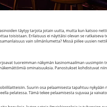
kasinoiden täytyy tarjota jotain uutta, mutta kun katsoo nett
ttaa toisistaan. Erilaisuus ei näyttäisi olevan se ratkaiseva 
amanlaisuus vain silmänlumetta? Missä piilee uusien netti
e tarjoavat tuoreimman näkymän kasinomaailman uusimpiin t
nnennäkemättömiä ominaisuuksia. Panostukset kohdistuvat niin
obiililaitteisiin. Suurin osa pelaamisesta tapahtuu nykyään m
lla pelatessa. Tämä tekee pelaamisesta sujuvaa ja vaivaton
saita bonuksia, kuten satoja ilmaiskierroksia ja tuhansien 