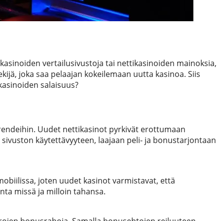
ikasinoiden vertailusivustoja tai nettikasinoiden mainoksia,
tekijä, joka saa pelaajan kokeilemaan uutta kasinoa. Siis
kasinoiden salaisuus?
rendeihin. Uudet nettikasinot pyrkivät erottumaan
 sivuston käytettävyyteen, laajaan peli- ja bonustarjontaan
obiilissa, joten uudet kasinot varmistavat, että
ta missä ja milloin tahansa.
eurojen bonusrahoja. Samalla bonusehtojen reiluuteen