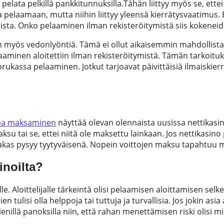
 pelata pelkillä pankkitunnuksilla.Tähän liittyy myös se, ett
a pelaamaan, mutta niihin liittyy yleensä kierrätysvaatimus.
sta. Onko pelaaminen ilman rekisteröitymistä siis kokeneide
yös vedonlyöntiä. Tämä ei ollut aikaisemmin mahdollista. Jo
elaaminen aloitettiin ilman rekisteröitymistä. Tämän tarkoit
kassa pelaaminen. Jotkut tarjoavat päivittäisiä ilmaiskierrok
ea maksaminen
näyttää olevan olennaista uusissa nettikasino
aksu tai se, ettei niitä ole maksettu lainkaan. Jos nettika
 asiakas pysyy tyytyväisenä. Nopein voittojen maksu tapahtuu 
sinoilta?
. Aloittelijalle tärkeintä olisi pelaamisen aloittamisen selke
 tulisi olla helppoja tai tuttuja ja turvallisia. Jos jokin asia
ienillä panoksilla niin, että rahan menettämisen riski olisi m