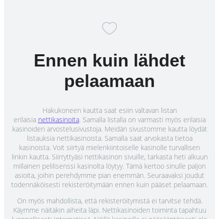
Ennen kuin lähdet
pelaamaan
Hakukoneen kautta saat esiin valtavan listan
erilaisia
nettikasinoita
. Samalla listalla on varmasti myös erilaisia
kasinoiden arvostelusivustoja. Meidän sivustomme kautta löydät
listauksia nettikasinoista. Samalla saat arvokasta tietoa
kasinoista. Voit siirtyä mielenkiintoiselle kasinolle turvallisen
linkin kautta. Siirryttyäsi nettikasinon sivuille, tarkasta heti alkuun
millainen pelilisenssi kasinolta löytyy. Tämä kertoo sinulle paljon
asioita, joihin perehdymme pian enemmän. Seuraavaksi joudut
todennäköisesti rekisteröitymään ennen kuin pääset pelaamaan.
On myös mahdollista, että rekisteröitymistä ei tarvitse tehdä.
Käymme näitäkin aiheita läpi. Nettikasinoiden toiminta tapahtuu