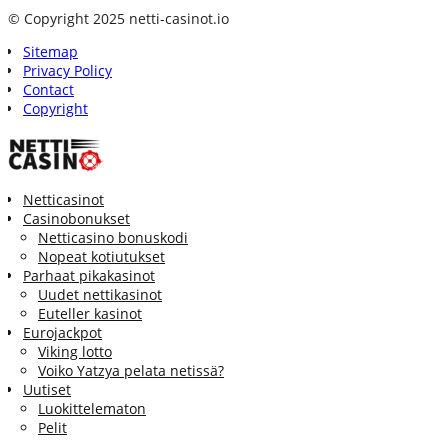
© Copyright 2025 netti-casinot.io
Sitemap
Privacy Policy
Contact
Copyright
Netticasinot
Casinobonukset
Netticasino bonuskodi
Nopeat kotiutukset
Parhaat pikakasinot
Uudet nettikasinot
Euteller kasinot
Eurojackpot
Viking lotto
Voiko Yatzya pelata netissä?
Uutiset
Luokittelematon
Pelit