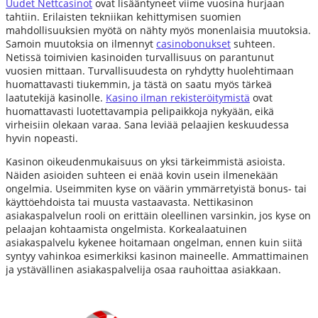
Uudet Nettcasinot
ovat lisääntyneet viime vuosina hurjaan
tahtiin. Erilaisten tekniikan kehittymisen suomien
mahdollisuuksien myötä on nähty myös monenlaisia muutoksia.
Samoin muutoksia on ilmennyt
casinobonu
kset
suhteen.
Netissä toimivien kasinoiden turvallisuus on parantunut
vuosien mittaan. Turvallisuudesta on ryhdytty huolehtimaan
huomattavasti tiukemmin, ja tästä on saatu myös tärkeä
laatutekijä kasinolle.
Kasino ilman rekisteröitymistä
ovat
huomattavasti luotettavampia pelipaikkoja nykyään, eikä
virheisiin olekaan varaa. Sana leviää pelaajien keskuudessa
hyvin nopeasti.
Kasinon oikeudenmukaisuus on yksi tärkeimmistä asioista.
Näiden asioiden suhteen ei enää kovin usein ilmenekään
ongelmia. Useimmiten kyse on väärin ymmärretyistä bonus- tai
käyttöehdoista tai muusta vastaavasta. Nettikasinon
asiakaspalvelun rooli on erittäin oleellinen varsinkin, jos kyse on
pelaajan kohtaamista ongelmista. Korkealaatuinen
asiakaspalvelu kykenee hoitamaan ongelman, ennen kuin siitä
syntyy vahinkoa esimerkiksi kasinon maineelle. Ammattimainen
ja ystävällinen asiakaspalvelija osaa rauhoittaa asiakkaan.