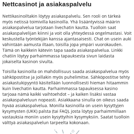
Nettcasinot ja asiakaspalvelu
Nettikasinoiltakin löytyy asiakaspalvelu. Sen rooli on tärkeä
myös netissä toimivilla kasinoilla. Yhä lisääntyvissä määrin
asiakaspalvelua tarjotaan livechatin kautta. Tuolloin saat
asiakaspalvelijan kiinni ja voit olla yhteydessä ongelmastasi. Voit
keskustella työntekijän kanssa ajantasaisesti. Chat on usein auki
vähintään aamusta iltaan, toisilla jopa ympäri vuorokauden.
Tämä on kaikkein kätevin tapa saada asiakaspalvelua. Linkki
chatiin löytyy parhaimmassa tapauksesta sivun laidasta
jokaiselta kasinon sivulta.
Toisilla kasinoilla on mahdollisuus saada asiakaspalvelua myös
sähköpostitse ja joillakin myös puhelimitse. Sähköpostitse tehty
asiakastukipyyntö käsitellään luonnollisesti hieman hitaammin
kuin livechatin kautta. Parhaimmassa tapauksessa kasino
tarjoaa nämä kaikki vaihtoehdot – ja kaiken lisäksi vastaa
asiakaspalveluun nopeasti. Asiakkaana sinulla on oikeus saada
hyvää asiakaspalvelua. Monilla kasinoilla on usein kysyttyjen
kysymysten (UKK) palsta (tai FAQ), josta löytyy parhaimmillaan
vastauksia moniin usein kysyttyihin kysymyksiin. Saatat tuolloin
välttyä asiakaspalvelun tarpeelta kokonaan.