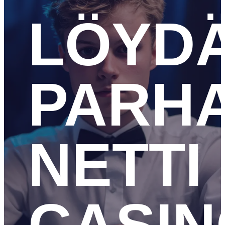
LÖYD
PARH
NETTI