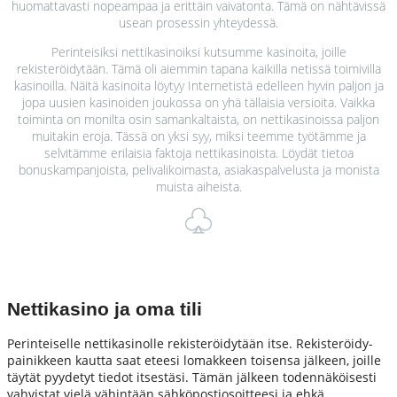
huomattavasti nopeampaa ja erittäin vaivatonta. Tämä on nähtävissä
usean prosessin yhteydessä.
Perinteisiksi nettikasinoiksi kutsumme kasinoita, joille
rekisteröidytään. Tämä oli aiemmin tapana kaikilla netissä toimivilla
kasinoilla. Näitä kasinoita löytyy Internetistä edelleen hyvin paljon ja
jopa uusien kasinoiden joukossa on yhä tällaisia versioita. Vaikka
toiminta on monilta osin samankaltaista, on nettikasinoissa paljon
muitakin eroja. Tässä on yksi syy, miksi teemme työtämme ja
selvitämme erilaisia faktoja nettikasinoista. Löydät tietoa
bonuskampanjoista, pelivalikoimasta, asiakaspalvelusta ja monista
muista aiheista.
Nettikasino ja oma tili
Perinteiselle nettikasinolle rekisteröidytään itse. Rekisteröidy-
painikkeen kautta saat eteesi lomakkeen toisensa jälkeen, joille
täytät pyydetyt tiedot itsestäsi. Tämän jälkeen todennäköisesti
vahvistat vielä vähintään sähköpostiosoitteesi ja ehkä