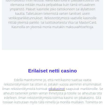
luonnollisesti Internetissä. Näillä kasinoilla ei pääsääntöisesti ole
olemassa mitään muuta pelipaikkaa kuin tämä virtuaalinen
ympäristö. Pääset kasinolle joko tietokoneen tai älylaitteen
kautta. Talletuksen tekemistä varten tarvitset usein
verkkopankkitunnukset. Rekisteröitymistä vaativille kasinoille
riittää yleensä pankki- tai luottokorteista Visa tai MasterCard.
Kasinoilla on yleensä monia muitakin maksuvaihtoehtoja.
Erilaiset netti casino
Edellä mainitsimme jo, että nettikasino saattaa vaatia
rekisteröitymisen tai sitten ei. Joitakin vuosia aiemmin ensimmäiset
ilman rekisteröitymistä toimivat
pikakasinot
saapuivat markkinoille. Se
aiheutti tietenkin jonkin verran ihmetystä ja toisille se aiheuttaa sitä
edelleen. Ilman rekisteröitymistä toimiva kasino on pikakasino. Sitä
tosiaan kutsutaan myös tällä nimellä ja monilla muillakin. Toiminta on