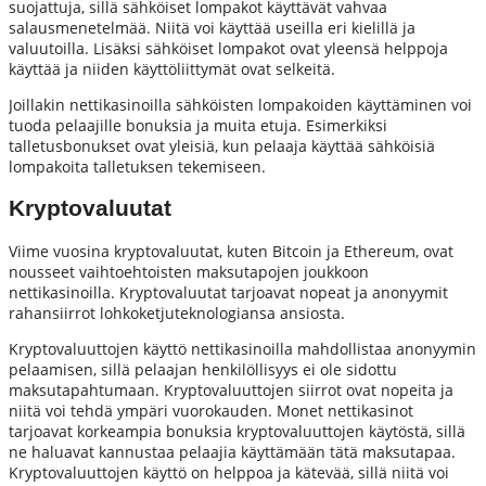
suojattuja, sillä sähköiset lompakot käyttävät vahvaa
salausmenetelmää. Niitä voi käyttää useilla eri kielillä ja
valuutoilla. Lisäksi sähköiset lompakot ovat yleensä helppoja
käyttää ja niiden käyttöliittymät ovat selkeitä.
Joillakin nettikasinoilla sähköisten lompakoiden käyttäminen voi
tuoda pelaajille bonuksia ja muita etuja. Esimerkiksi
talletusbonukset ovat yleisiä, kun pelaaja käyttää sähköisiä
lompakoita talletuksen tekemiseen.
Kryptovaluutat
Viime vuosina kryptovaluutat, kuten Bitcoin ja Ethereum, ovat
nousseet vaihtoehtoisten maksutapojen joukkoon
nettikasinoilla. Kryptovaluutat tarjoavat nopeat ja anonyymit
rahansiirrot lohkoketjuteknologiansa ansiosta.
Kryptovaluuttojen käyttö nettikasinoilla mahdollistaa anonyymin
pelaamisen, sillä pelaajan henkilöllisyys ei ole sidottu
maksutapahtumaan. Kryptovaluuttojen siirrot ovat nopeita ja
niitä voi tehdä ympäri vuorokauden. Monet nettikasinot
tarjoavat korkeampia bonuksia kryptovaluuttojen käytöstä, sillä
ne haluavat kannustaa pelaajia käyttämään tätä maksutapaa.
Kryptovaluuttojen käyttö on helppoa ja kätevää, sillä niitä voi