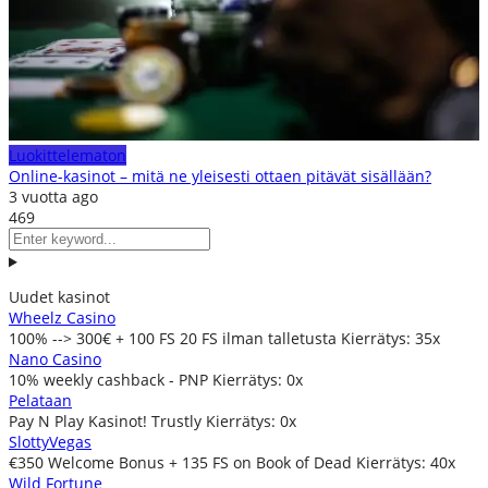
Luokittelematon
Online-kasinot – mitä ne yleisesti ottaen pitävät sisällään?
3 vuotta ago
469
Uudet kasinot
Wheelz Casino
100% --> 300€ + 100 FS 20 FS ilman talletusta Kierrätys: 35x
Nano Casino
10% weekly cashback - PNP Kierrätys: 0x
Pelataan
Pay N Play Kasinot! Trustly Kierrätys: 0x
SlottyVegas
€350 Welcome Bonus + 135 FS on Book of Dead Kierrätys: 40x
Wild Fortune