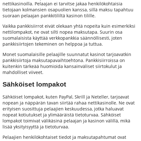
nettikasinoilla. Pelaajan ei tarvitse jakaa henkilökohtaisia
tietojaan kolmansien osapuolien kanssa, sillä maksu tapahtuu
suoraan pelaajan pankkitililtä kasinon tilille.
Vaikka pankkisiirrot eivät olekaan yhtä nopeita kuin esimerkiksi
nettilompakot, ne ovat silti nopea maksutapa. Suurin osa
suomalaisista käyttää verkkopankkia säännöllisesti, joten
pankkisiirtojen tekeminen on helppoa ja tuttua.
Monet suomalaisille pelaajille suunnatut kasinot tarjoavatkin
pankkisiirtoja maksutapavaihtoehtona. Pankkisiirroissa on
kuitenkin tärkeää huomioida kansainväliset siirtokulut ja
mahdolliset viiveet.
Sähköiset lompakot
Sähköiset lompakot, kuten PayPal, Skrill ja Neteller, tarjoavat
nopean ja näppärän tavan siirtää rahaa nettikasinolle. Ne ovat
erityisen suosittuja pelaajien keskuudessa, jotka haluavat
nopeat kotiutukset ja ylimääräistä tietoturvaa. Sähköiset
lompakot toimivat välikäsinä pelaajan ja kasinon välillä, mikä
lisää yksityisyyttä ja tietoturvaa.
Pelaajien henkilökohtaiset tiedot ja maksutapahtumat ovat