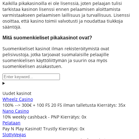
Kaikilla pikakasinoilla ei ole lisenssiä, joten pelaajan tulisi
tarkistaa kasinon lisenssi ennen pelaamisen aloittamista
varmistaakseen pelaamisen laillisuus ja turvallisuus. Lisenssi
osoittaa, että kasino toimii valvotusti ja noudattaa tiukkoja
sääntöjä.
Mitä suomenkieliset pikakasinot ovat?
Suomenkieliset kasinot ilman rekisteröitymistä ovat
pelisivustoja, jotka tarjoavat suomalaisille pelaajille
suomenkielisen käyttöliittymän ja suurin osa myös
suomenkielisen asiakastuen.
Uudet kasinot
Wheelz Casino
100% --> 300€ + 100 FS 20 FS ilman talletusta Kierrätys: 35x
Nano Casino
10% weekly cashback - PNP Kierrätys: 0x
Pelataan
Pay N Play Kasinot! Trustly Kierrätys: 0x
SlottyVegas