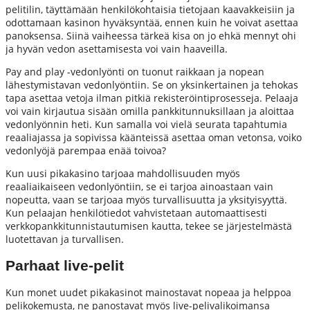
pelitilin, täyttämään henkilökohtaisia tietojaan kaavakkeisiin ja
odottamaan kasinon hyväksyntää, ennen kuin he voivat asettaa
panoksensa. Siinä vaiheessa tärkeä kisa on jo ehkä mennyt ohi
ja hyvän vedon asettamisesta voi vain haaveilla.
Pay and play -vedonlyönti on tuonut raikkaan ja nopean
lähestymistavan vedonlyöntiin. Se on yksinkertainen ja tehokas
tapa asettaa vetoja ilman pitkiä rekisteröintiprosesseja. Pelaaja
voi vain kirjautua sisään omilla pankkitunnuksillaan ja aloittaa
vedonlyönnin heti. Kun samalla voi vielä seurata tapahtumia
reaaliajassa ja sopivissa käänteissä asettaa oman vetonsa, voiko
vedonlyöjä parempaa enää toivoa?
Kun uusi pikakasino tarjoaa mahdollisuuden myös
reaaliaikaiseen vedonlyöntiin, se ei tarjoa ainoastaan vain
nopeutta, vaan se tarjoaa myös turvallisuutta ja yksityisyyttä.
Kun pelaajan henkilötiedot vahvistetaan automaattisesti
verkkopankkitunnistautumisen kautta, tekee se järjestelmästä
luotettavan ja turvallisen.
Parhaat live-pelit
Kun monet uudet pikakasinot mainostavat nopeaa ja helppoa
pelikokemusta, ne panostavat myös live-pelivalikoimansa