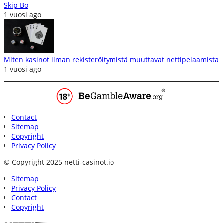
Skip Bo
1 vuosi ago
Miten kasinot ilman rekisteröitymistä muuttavat nettipelaamista
1 vuosi ago
Contact
Sitemap
Copyright
Privacy Policy
© Copyright 2025 netti-casinot.io
Sitemap
Privacy Policy
Contact
Copyright