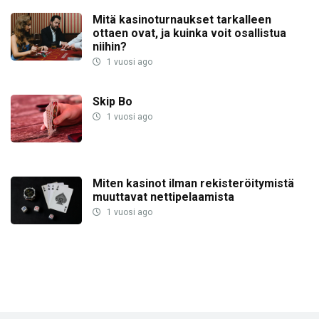
Mitä kasinoturnaukset tarkalleen
ottaen ovat, ja kuinka voit osallistua
niihin?
1 vuosi ago
Skip Bo
1 vuosi ago
Miten kasinot ilman rekisteröitymistä
muuttavat nettipelaamista
1 vuosi ago