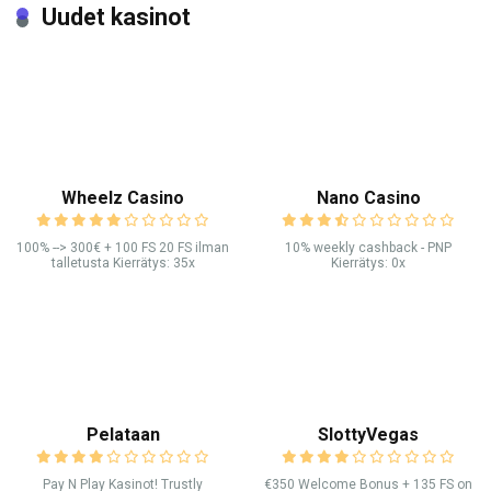
Uudet kasinot
Wheelz Casino
Nano Casino
100% --> 300€ + 100 FS 20 FS ilman
10% weekly cashback - PNP
talletusta Kierrätys: 35x
Kierrätys: 0x
Pelataan
SlottyVegas
Pay N Play Kasinot! Trustly
€350 Welcome Bonus + 135 FS on