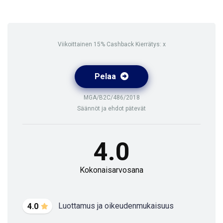
Viikoittainen 15% Cashback Kierrätys: x
Pelaa
MGA/B2C/486/2018
Säännöt ja ehdot pätevät
4.0
Kokonaisarvosana
Luottamus ja oikeudenmukaisuus
4.0