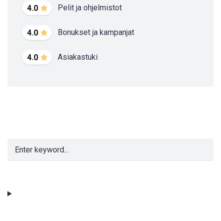
Pelit ja ohjelmistot
4.0
Bonukset ja kampanjat
4.0
Asiakastuki
4.0